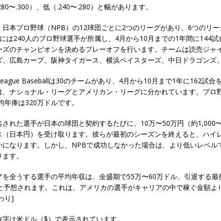
80〜.300）、低（.240〜.280）と幅があります。
日本プロ野球（NPB）の12球団ごとに2つのリーグがあり、6つのリ
には240人のプロ野球選手が所属し、4月から10月までの1年間に144
ーズのチャンピオンを決めるプレーオフを行います。チームは読売ジャ
ズ、広島カープ、阪神タイガース、横浜ベイスターズ、中日ドラゴンズ
 League Baseballは30のチームがあり、4月から10月まで1年に162
は、ナショナル・リーグとアメリカン・リーグに分かれています。プロ
平均年俸は320万ドルです。
された選手が日本の球団と契約するたびに、10万〜50万円（約1,000〜5
ス（日本円）を受け取ります。彼らが最初のシーズンを終えると、ハイレベ
かになります。しかし、NPBで成功しなかった場合は、より低いレベル
ります。
アを全うする選手の平均年収は、全盛期で55万〜60万ドル、引退する最
度と予想されます。これは、アメリカの選手がキャリアの中で稼ぐ金額よ
わり]
数字は米ドル（$）で表示されています