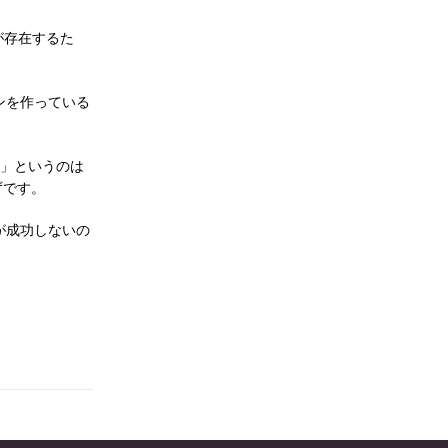
が存在するた
ンを作っている
る」というのは
ずです。
が成功しないの