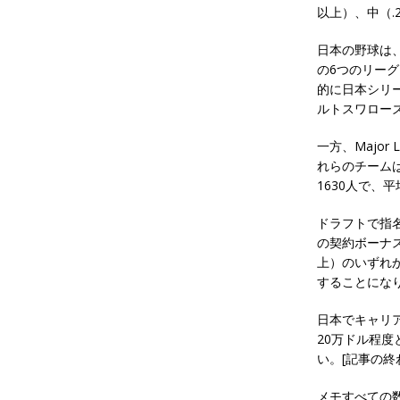
以上）、中（.2
日本の野球は、
の6つのリーグ
的に日本シリ
ルトスワロー
一方、Major
れらのチーム
1630人で、
ドラフトで指名
の契約ボーナ
上）のいずれ
することにな
日本でキャリ
20万ドル程
い。[記事の終
メモすべての