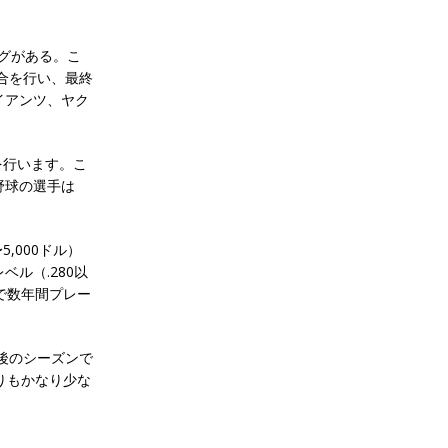
ーグがある。こ
試合を行い、最終
イアンツ、ヤク
。
試合を行います。こ
野球の選手は
,000ドル）
ル（.280以
で数年間プレー
後のシーズンで
りもかなり少な